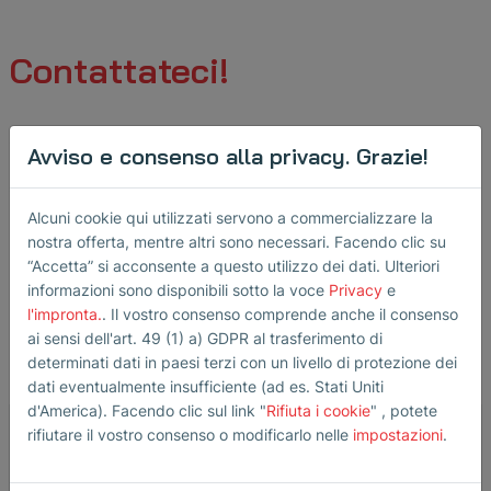
Contattateci!
Saremo lieti di ricevere il vostro messaggio.
Avviso e consenso alla privacy. Grazie!
Saremo lieti di fornirvi informazioni su applicazioni e
prezzi.
Alcuni cookie qui utilizzati servono a commercializzare la
nostra offerta, mentre altri sono necessari. Facendo clic su
“Accetta” si acconsente a questo utilizzo dei dati. Ulteriori
informazioni sono disponibili sotto la voce
Privacy
e
Destinatario:
transducers
@
sonotec
.
de
l'impronta.
. Il vostro consenso comprende anche il consenso
ai sensi dell'art. 49 (1) a) GDPR al trasferimento di
determinati dati in paesi terzi con un livello di protezione dei
Il vostro messaggio
dati eventualmente insufficiente (ad es. Stati Uniti
d'America). Facendo clic sul link "
Rifiuta i cookie
" , potete
rifiutare il vostro consenso o modificarlo nelle
impostazioni
.