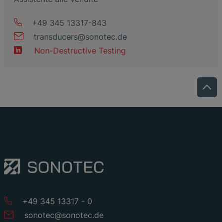
+49 345 13317-843
transducers
@
sonotec
.
de
Non-Destructive Testing
+49 345 13317 - 0
sonotec
@
sonotec
.
de